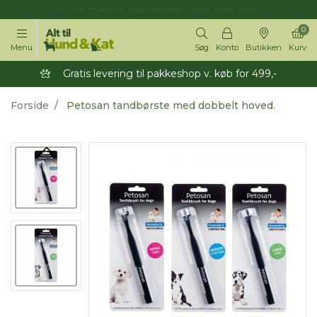
14 dages returret
0
Menu
Søg
Konto
Butikken
Kurv
Gratis levering til pakkeshop v. køb for 499,-
Forside
Petosan tandbørste med dobbelt hoved.