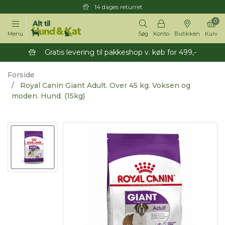
14 dages returret
0
Menu
Søg
Konto
Butikken
Kurv
Gratis levering til pakkeshop v. køb for 499,-
Forside
Royal Canin Giant Adult. Over 45 kg. Voksen og
moden. Hund. (15kg)