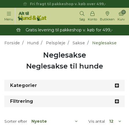
Fri fragt til pakkeshop v. køb over 499,-
0
Menu
Søg
Konto
Butikken
Kurv
Gratis levering til pakkeshop v. køb for 499,-
Forside
Hund
Pelspleje
Sakse
Neglesakse
Neglesakse
Neglesakse til hunde
Kategorier
Filtrering
Sorter efter
Vis antal