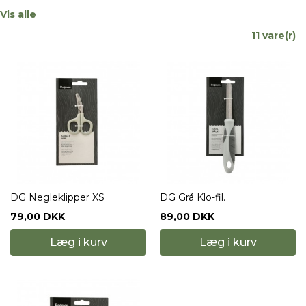
Vis alle
11 vare(r)
DG Negleklipper XS
DG Grå Klo-fil.
79,00 DKK
89,00 DKK
Læg i kurv
Læg i kurv